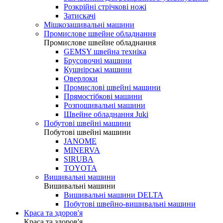
Розкрійні стрічкові ножі
Затискачі
Мішкозашивальні машини
Промислове швейне обладнання
Промислове швейне обладнання
GEMSY швейна техніка
Брусовочні машини
Кушнірські машини
Оверлоки
Промислові швейні машини
Прямостібкові машини
Розпошивальні машини
Швейне обладнання Juki
Побутові швейні машини
Побутові швейні машини
JANOME
MINERVA
SIRUBA
TOYOTA
Вишивальні машини
Вишивальні машини
Вишивальні машини DELTA
Побутові швейно-вишивальні машини
Краса та здоров'я
Краса та здоров'я