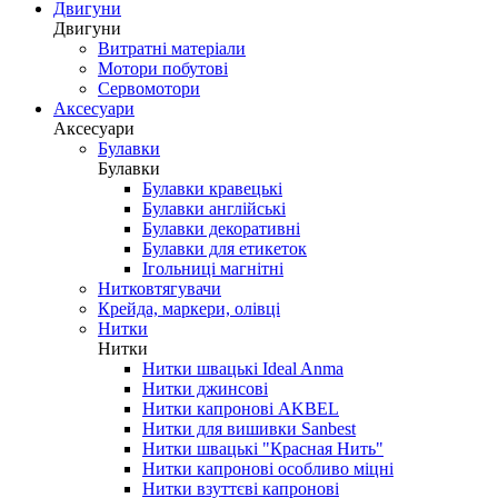
Двигуни
Двигуни
Витратні матеріали
Мотори побутові
Сервомотори
Аксесуари
Аксесуари
Булавки
Булавки
Булавки кравецькі
Булавки англійські
Булавки декоративні
Булавки для етикеток
Ігольниці магнітні
Нитковтягувачи
Крейда, маркери, олівці
Нитки
Нитки
Нитки швацькі Ideal Anma
Нитки джинсові
Нитки капронові AKBEL
Нитки для вишивки Sanbest
Нитки швацькі "Красная Нить"
Нитки капронові особливо міцні
Нитки взуттєві капронові