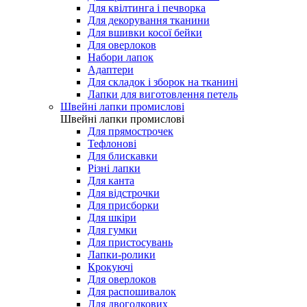
Для квілтинга і печворка
Для декорування тканини
Для вшивки косої бейки
Для оверлоков
Набори лапок
Адаптери
Для складок і зборок на тканині
Лапки для виготовлення петель
Швейні лапки промислові
Швейні лапки промислові
Для прямострочек
Тефлонові
Для блискавки
Різні лапки
Для канта
Для відстрочки
Для присборки
Для шкіри
Для гумки
Для пристосувань
Лапки-ролики
Крокуючі
Для оверлоков
Для распошивалок
Для двоголкових