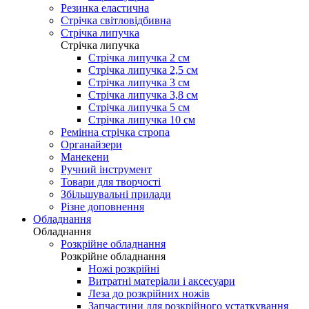
Резинка еластична
Стрічка світловідбивна
Стрічка липучка
Стрічка липучка
Стрічка липучка 2 см
Стрічка липучка 2,5 см
Стрічка липучка 3 см
Стрічка липучка 3,8 см
Стрічка липучка 5 см
Стрічка липучка 10 см
Ремінна стрічка стропа
Органайзери
Манекени
Ручний інструмент
Товари для творчості
Збільшувальні прилади
Різне доповнення
Обладнання
Обладнання
Розкрійне обладнання
Розкрійне обладнання
Ножі розкрійні
Витратні матеріали і аксесуари
Леза до розкрійних ножів
Запчастини для розкрійного устаткування