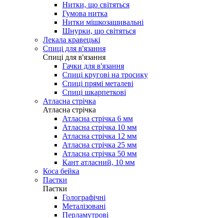
Нитки, що світяться
Гумова нитка
Нитки мішкозашивальні
Шнурки, що світяться
Лекала кравецькі
Cпиці для в'язання
Cпиці для в'язання
Гачки для в'язання
Спиці кругові на тросику
Спиці прямі металеві
Спиці шкарпеткові
Атласна стрічка
Атласна стрічка
Атласна стрічка 6 мм
Атласна стрічка 10 мм
Атласна стрічка 12 мм
Атласна стрічка 25 мм
Атласна стрічка 50 мм
Кант атласний, 10 мм
Коса бейка
Паєтки
Паєтки
Голографічні
Металізовані
Перламутрові