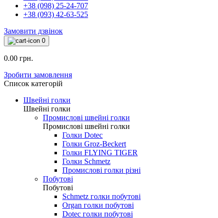
+38 (098) 25-24-707
+38 (093) 42-63-525
Замовити дзвінок
0
0.00 грн.
Зробити замовлення
Список категорій
Швейні голки
Швейні голки
Промислові швейні голки
Промислові швейні голки
Голки Dotec
Голки Groz-Beckert
Голки FLYING TIGER
Голки Schmetz
Промислові голки різні
Побутові
Побутові
Schmetz голки побутові
Organ голки побутові
Dotec голки побутові