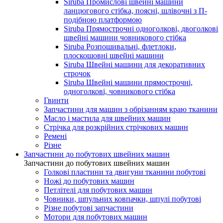
Siruba Промислові швейні машини
ланцюгового стібка, поясні, шлівочні з П-
подібною платформою
Siruba Прямострочні одноголкові, двоголкові
швейні машини човникового стібка
Siruba Розпошивальні, флетлоки,
плоскошовні швейні машини
Siruba Швейні машини для декоративних
строчок
Siruba Швейні машини прямострочні,
одноголкові, човникового стібка
Гвинти
Запчастини для машин з обрізанням краю тканини
Масло і мастила для швейних машин
Стрічка для розкрійних стрічкових машин
Ремені
Різне
Запчастини до побутових швейних машин
Запчастини до побутових швейних машин
Голкові пластини та двигуни тканини побутові
Ножі до побутових машин
Петлітелі для побутових машин
Човники, шпульних ковпачки, шпулі побутові
Різне побутові запчастини
Мотори для побутових машин