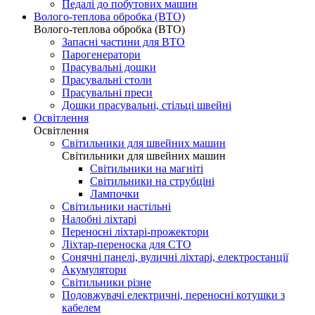
Педалі до побутових машин
Волого-теплова обробка (ВТО)
Волого-теплова обробка (ВТО)
Запасні частини для ВТО
Парогенератори
Прасувальні дошки
Прасувальні столи
Прасувальні преси
Дошки прасувальні, стільці швейні
Освітлення
Освітлення
Світильники для швейних машин
Світильники для швейних машин
Світильники на магніті
Світильники на струбціні
Лампочки
Світильники настільні
Налобні ліхтарі
Переносні ліхтарі-прожектори
Ліхтар-переноска для СТО
Сонячні панелі, вуличні ліхтарі, електростанції
Акумулятори
Світильники різне
Подовжувачі електричні, переносні котушки з
кабелем