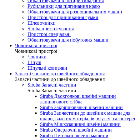
Обкантовувачи в чотири складання
Рубильники для підгинання краю
Обкантовувачи для розпошивальних машин
Пристрої для пришивання гумки
Шлевочники
Siruba пристосування
Пристрої спеціальні
Обкантовувачи для побутових машин
Човникові пристрої
Човникові пристрої
Човники
Шпулі
Шпульні ковпачки
Запасні частини до швейного обладнання
Запасні частини до швейного обладнання
Siruba Запасні частини
Siruba Запасні частини
Siruba Двохголкові швейні машини
ланцюгового стібка
Siruba Закріплювальні швейні машини
Siruba Запчастини до швейних машин для
шкіри, важких матеріалів, взуття, галантереї
Siruba Мішкозашивні швейні машини
Siruba Оверлочні швейні машини
Siruba Петельні швейні машини