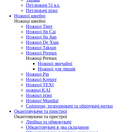
Петлювачі 51 кл.
Петлювачі різні
Ножиці швейні
Ножиці швейні
Ножиці Tiger
Ножиці Jin Cai
Ножиці Jin Jian
Ножиці De Xian
Ножиці Taksun
Ножиці Premax
Ножиці Premax
Ножиці звичайні
Ножиці для лівшів
Ножиці Pin
Ножиці Kretzer
Ножиці TEXI
ножиці KAI
Ножиці різні
Ножиці Mundial
Сніппери, розпорювачі та обрізувачі нитки
Окантовувачи та пристрої
Окантовувачи та пристрої
Лінійки та обмежувачі
Обкантовувачі в два складання