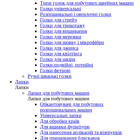
Типи голок для побутових швейних машин
Голки універсальні
Розпошивальні і оверлочні голки
Голки для стрейч
Голки для трикотажу
Голки для вишивання
Голки для мережки
Голки для шовку і мікрофібри
Голки для джинса
Голки для квілтінга
Голки для шкіри
Голки подвійні, потрійні
Голки фетрові
Ручні швацькі голки
Лапки
Лапки
Лапки для побутових машин
Лапки для побутових машин
Обкантовувачі для побутових
розпошивальних машин
Універсальні лапки
Для обробки країв
Для вшивки фурнітури
Для нанесення аплікацій та візерунків
Для пришивання блискавок