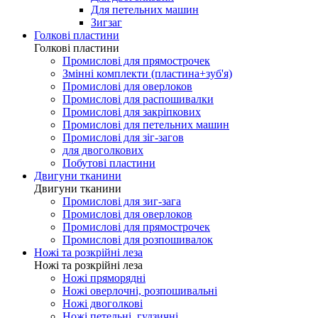
Для петельних машин
Зигзаг
Голкові пластини
Голкові пластини
Промислові для прямострочек
Змінні комплекти (пластина+зуб'я)
Промислові для оверлоков
Промислові для распошивалки
Промислові для закріпкових
Промислові для петельних машин
Промислові для зіг-загов
для двоголкових
Побутові пластини
Двигуни тканини
Двигуни тканини
Промислові для зиг-зага
Промислові для оверлоков
Промислові для прямострочек
Промислові для розпошивалок
Ножі та розкрійні леза
Ножі та розкрійні леза
Ножі пряморядні
Ножі оверлочні, розпошивальні
Ножі двоголкові
Ножі петельні, гудзичні