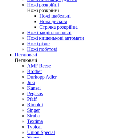
Ножі розкрійні
Ножі розкрійні
Ножі шабельні
Ножі дискові
Стрічка розкрійна
Ножі закріплювальні
Ножі кишенькові автомати
Ножі різне
Ножі побутові
Петлювачі
Петлювачі
AMF Reese
Brother
Durkopp Adler
Juki
Kansai
Pegasus
Pfaff
Rimoldi
Singer
Siruba
Textima
Typical
Union Special
Yamata